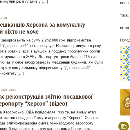
 минулий рік я платив у […]
волог
тиск:
18:38
ешканців Херсона за комуналку
вітер:
и ніхто не хоче
 заборгованіть на суму 2 242 000 грн. підприємства
Погод
 “Дніпровський” ніхто не купує. Наприкінці минулого року
хотів брати участі в аукціоні з продажу проблемних боргів
комунального ЖЕКу. Лот вартує трохи більше 215 тис.
ключає у себе заборгованість мешканців будинків, які були
нкруту комунальному підприємству “Дніпровський”
 комітету […]
 2021 23:13
ає реконструкція злітно-посадкової
еропорту “Херсон” (відео)
 Херсонської ОДА повідомляє, про те, на якому етапі
ія злітно-посадкової смуги аеропорту “Херсон”. Ось так
дає злітно-посадкова смуга Міжнародного аеропорту
аразі її відновлюють в рамках програми Президента