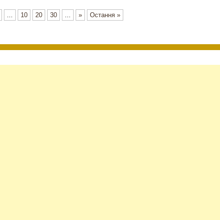
...
10
20
30
...
»
Остання »