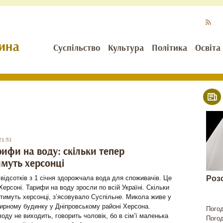
Суспільство
Культура
Політика
Освіта
21:51
рифи на воду: скільки тепер
муть херсонці
відсотків з 1 січня здорожчала вода для споживачів. Це
Роз
 Херсоні. Тарифи на воду зросли по всій Україні. Скільки
тимуть херсонці, з’ясовувало Суспільне. Микола живе у
ирному будинку у Дніпровському районі Херсона.
Пого
оду не виходить, говорить чоловік, бо в сім’ї маленька
Пого