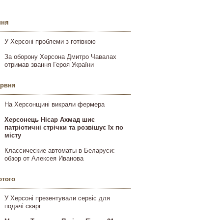
пня
У Херсоні проблеми з готівкою
За оборону Херсона Дмитро Чавалах
отримав звання Героя України
ервня
На Херсонщині викрали фермера
Херсонець Нісар Ахмад шиє
патріотичні стрічки та розвішує їх по
місту
Классические автоматы в Беларуси:
обзор от Алексея Иванова
ютого
У Херсоні презентували сервіс для
подачі скарг