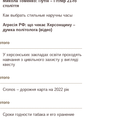
Микола Томенко: Путін – Гітлер 21-го
століття
Как выбрать стильные наручны часы
Агресія РФ: що чекає Херсонщину –
думка політолога (відео)
ютого
У херсонських закладах освіти проходять
навчання з цивільного захисту у вигляді
квесту
ютого
Cronos – дорожня карта на 2022 рік
ютого
Сроки годности табака и его хранение