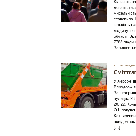
Кількість н
дев’ять тис
Чисельність
становила 1
кількість н
людину, пов
області. Зм
7783 людини
Залишаєтьс
23 листопадаа
Сміттєз
У Херсоні п
Впродовж т
За інформа
вулицях 295
20, 22, Коль
О.Шовкуненк
Котляревськ
повідомляє 
[…]