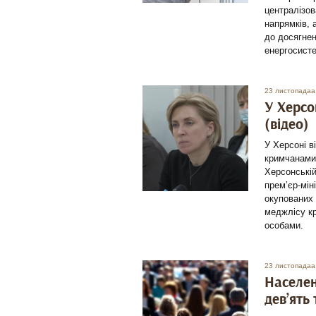
централізов
напрямків, 
до досягнен
енергосисте
23 листопадаа
У Херсо
(відео)
У Херсоні в
кримчанами
Херсонській
прем’єр-мін
окупованих 
меджлісу к
особами.
23 листопадаа
Населе
дев’ять