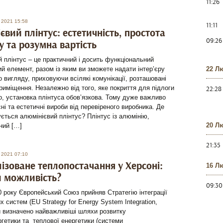
11:26
 2021 15:58
11:11
євий плінтус: естетичність, простота
09:26
 та розумна вартість
 плінтус – це практичний і досить функціональний
й елемент, разом із яким ви зможете надати інтер’єру
22 Л
 вигляду, приховуючи всілякі комунікації, розташовані
риміщення. Незалежно від того, яке покриття для підлоги
22:28
, установка плінтуса обов’язкова. Тому дуже важливо
сні та естетичні вироби від перевіреного виробника. Де
ється алюмінієвий плінтус? Плінтус із алюмінію,
20 Л
ний […]
21:35
 2021 07:10
ізоване теплопостачання у Херсоні:
16 Л
и можливість?
09:30
0 року Європейський Союз прийняв Стратегію інтеграції
х систем (EU Strategy for Energy System Integration,
ій визначено найважливіші шляхи розвитку
гетики та теплової енергетики (системи