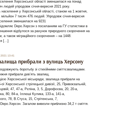
аселення Херсонської області зменшилася на понад
яч людей упродовж січня-вересня 2021 року.
 населення у Херсонській області, станом на 1 жовтня,
 мільйон 7 тисяч 476 людей. Упродовж січня-вересня
аселення зменшилася на 9231
ідомляє Depo.Херсон з посиланням на ГУ статистики в
еншення відбулося за рахунок природного скорочення на
, а також міграційного скорочення – на 1448.
я […]
 2021 13:41
валища прибрали з вулиць Херсону
родовжують боротьбу зі стихійними сміттєзвалищами.
ижня прибрали дев’ять звалищ.
цією Херсонської міськради, звалища прибрали на
-ої Херсонської стрілецької дивізії, 25, Привокзальній,
цовій, 47, 47-а, Рєпіна, 3, 5, Дорофєєва, 20, 20-а,
а, 80, 84-а, Іллюші Кулика, 133-а, 141-а,
ого, 78, В.Стуса, 15, Стрітенська, 7,
Depo.Херсон. Загалом вивезли приблизно 34,2 т сміття.