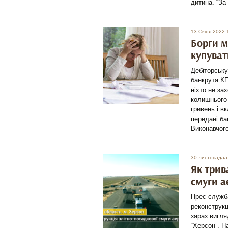
дитина. “За
13 Січня 2022 
Борги м
купуват
Дебіторську
банкрута КП
ніхто не за
колишнього 
гривень і в
передані ба
Виконавчого
30 листопадаа
Як трив
смуги а
Прес-служба
реконструкц
зараз вигля
“Херсон”. Н