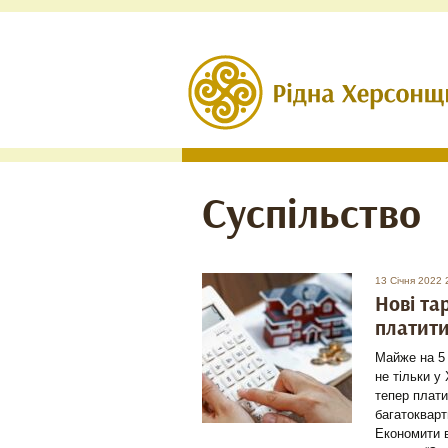
Суспільство
13 Січня 2022 
Нові та
платити
Майже на 5 
не тільки у
тепер плати
багатокварт
Економити в