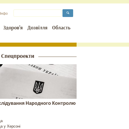
Інфо
Здоров’я
Дозвілля
Область
Спецпроекти
слідування Народного Контролю
да
да у
Херсоні