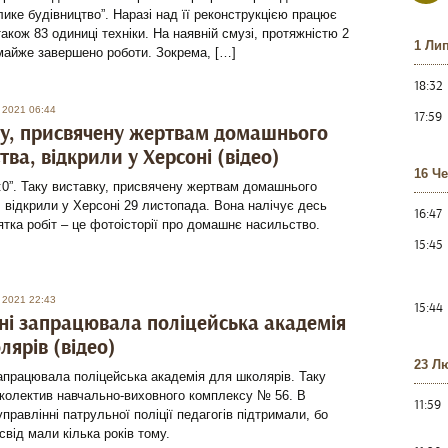
лике будівництво”. Наразі над її реконструкцією працює
 також 83 одиниці техніки. На наявній смузі, протяжністю 2
1 Ли
майже завершено роботи. Зокрема, […]
18:32
 2021 06:44
17:59
у, присвячену жертвам домашнього
тва, відкрили у Херсоні (відео)
16 Ч
 2:0”. Таку виставку, присвячену жертвам домашнього
 відкрили у Херсоні 29 листопада. Вона налічує десь
16:47
ятка робіт – це фотоісторії про домашнє насильство.
15:45
 2021 22:43
15:44
ні запрацювала поліцейська академія
лярів (відео)
23 Л
апрацювала поліцейська академія для школярів. Таку
 колектив навчально-виховного комплексу № 56. В
11:59
правлінні патрульної поліції педагогів підтримали, бо
свід мали кілька років тому.