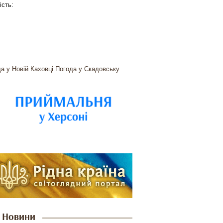
ість:
а у Новій Каховці
Погода у Скадовську
Новини