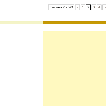
Сторінка 2 з 573
«
1
2
3
4
5