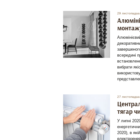
29 листопадаа
Алюміні
монтажу
Алюмінієвий
декоративни
завершеного
всередині п
встановлено
вибрати які
використову
представле
27 листопадаа
Централ
тягар ч
У липні 202
енергетични
2020), в як
електроенер