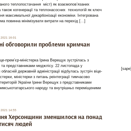
аного теплопостачання міст) як взаємопов’язаних
а також когенерації та теплонасосних технологій як ключ
ня максимальної декарбонізації економіки. Інтегрована
ма повинна мінімізувати витрати на перехід […]
 2021 16:01
ні обговорили проблеми кримчан
іце-прем’єр-міністерка Ірина Верещук зустрілась з
 та представниками меджлісу. 22 листопада у
[sape
 обласній державній адміністрації відбулась зустріч віце-
істерки, міністерки з питань реінтеграції тимчасово
територій України Ірини Верещук з представниками
римськотатарського народу та внутрішньо переміщеними
 2021 14:55
ння Херсонщини зменшилося на понад
 тисяч людей