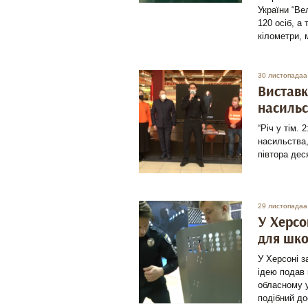
України “Ве
120 осіб, а
кілометри, 
30 листопадаа
Виставк
насильс
“Річ у тім.
насильства,
півтора дес
29 листопадаа
У Херсо
для шко
У Херсоні з
ідею подав
обласному у
подібний до