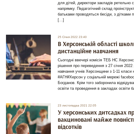
для дітей, директори закладів ретельно 
напрямку. Педагогічний склад проінструк
батьками проводяться бесіди, з дітками 
[…]
25 Січня 2022 23:40
В Херсонській області школ
дистанційне навчання
Сьогодні ввечері комісія ТЕБ НС Херсонс
рішення про переведення з 27 січня 2022
навчання учнів Херсонщини з 1-11 класи на
#АГН#Херсон у соціальній мережі faceboo
Богданов. Крім того заборонила відвідув
освіти та проведення в закладах освіти б
23 листопадаа 2021 22:05
У херсонських дитсадках п
вакциновані майже повніст
відсотків