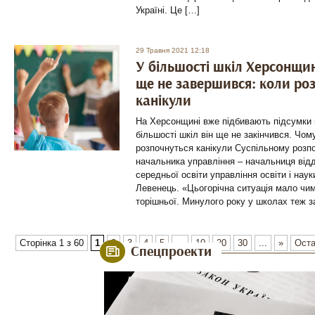
Україні. Це […]
29 Травня 2021 12:18
У більшості шкіл Херсонщи
ще не завершився: коли ро
канікули
На Херсонщині вже підбивають підсумки 
більшості шкіл він ще не закінчився. Чом
розпочнуться канікули Суспільному розп
начальника управління – начальниця відд
середньої освіти управління освіти і нау
Левенець. «Цьогорічна ситуація мало чим
торішньої. Минулого року у школах теж 
Сторінка 1 з 60
1
2
3
4
5
...
10
20
30
...
»
Оста
Спецпроекти