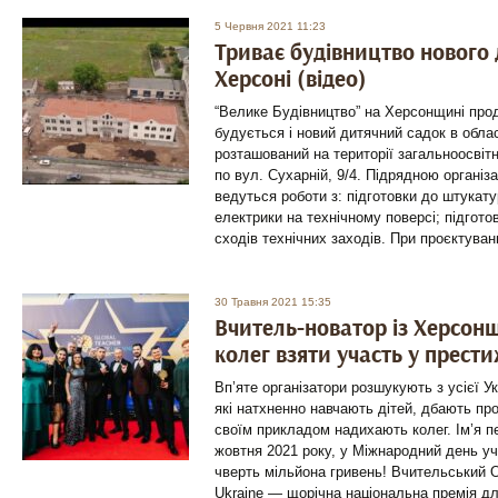
5 Червня 2021 11:23
Триває будівництво нового 
Херсоні (відео)
“Велике Будівництво” на Херсонщині про
будується і новий дитячний садок в обла
розташований на території загальноосвітн
по вул. Сухарній, 9/4. Підрядною органі
ведуться роботи з: підготовки до штукату
електрики на технічному поверсі; підгото
сходів технічних заходів. При проєктуван
30 Травня 2021 15:35
Вчитель-новатор із Херсон
колег взяти участь у прести
Вп’яте організатори розшукують з усієї Ук
які натхненно навчають дітей, дбають про 
своїм прикладом надихають колег. Ім’я 
жовтня 2021 року, у Міжнародний день у
чверть мільйона гривень! Вчительський О
Ukraine — щорічна національна премія дл