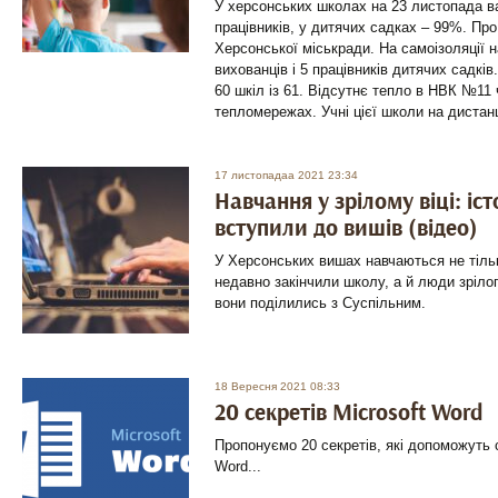
У херсонських школах на 23 листопада 
працівників, у дитячих садках – 99%. Про
Херсонської міськради. На самоізоляції н
вихованців і 5 працівників дитячих садкі
60 шкіл із 61. Відсутнє тепло в НВК №11 
тепломережах. Учні цієї школи на дистан
17 листопадаа 2021 23:34
Навчання у зрілому віці: істо
вступили до вишів (відео)
У Херсонських вишах навчаються не тільк
недавно закінчили школу, а й люди зрілог
вони поділились з Суспільним.
18 Вересня 2021 08:33
20 секретів Microsoft Word
Пропонуємо 20 секретів, які допоможуть с
Word...