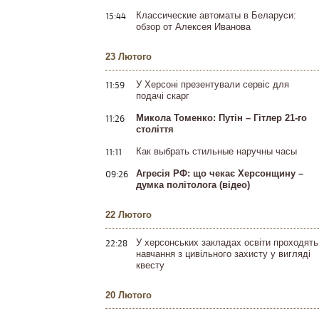
15:44
Классические автоматы в Беларуси:
обзор от Алексея Иванова
23 Лютого
11:59
У Херсоні презентували сервіс для
подачі скарг
11:26
Микола Томенко: Путін – Гітлер 21-го
століття
11:11
Как выбрать стильные наручны часы
09:26
Агресія РФ: що чекає Херсонщину –
думка політолога (відео)
22 Лютого
22:28
У херсонських закладах освіти проходять
навчання з цивільного захисту у вигляді
квесту
20 Лютого