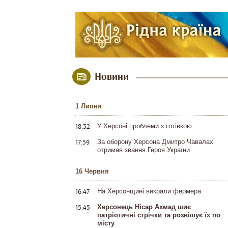
Новини
1 Липня
18:32
У Херсоні проблеми з готівкою
17:59
За оборону Херсона Дмитро Чавалах
отримав звання Героя України
16 Червня
16:47
На Херсонщині викрали фермера
15:45
Херсонець Нісар Ахмад шиє
патріотичні стрічки та розвішує їх по
місту