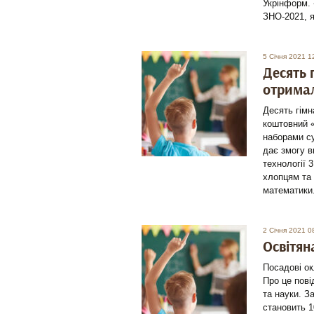
Укрінформ. 
ЗНО-2021, я
5 Січня 2021 1
Десять 
отримал
Десять гімн
коштовний «
наборами су
дає змогу в
технології 
хлопцям та д
математики
2 Січня 2021 0
Освітян
Посадові ок
Про це пові
та науки. З
становить 1