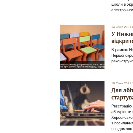
школи в Укр
електронно
14 Січня 2021 
У Нижнь
відкрит
В рамках На
Першопокро
реконструйо
10 Січня 2021 
Для абі
стартув
Реєстрацію 
абітурієнти
Херсонськог
з посиланн
повідомляє 