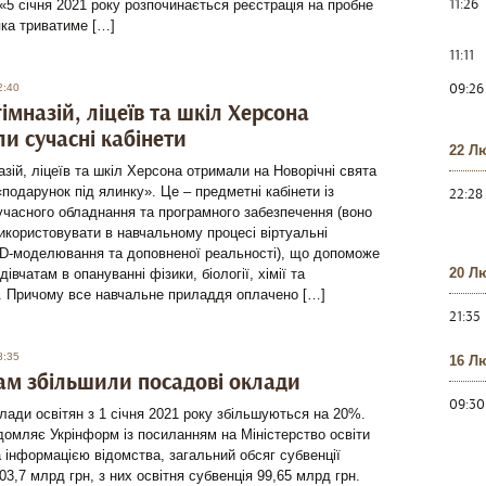
11:26
«5 січня 2021 року розпочинається реєстрація на пробне
ка триватиме […]
11:11
09:26
2:40
гімназій, ліцеїв та шкіл Херсона
и сучасні кабінети
22 Л
азій, ліцеїв та шкіл Херсона отримали на Новорічні свята
подарунок під ялинку». Це – предметні кабінети із
22:28
часного обладнання та програмного забезпечення (воно
икористовувати в навчальному процесі віртуальні
3D-моделювання та доповненої реальності), що допоможе
20 Л
івчатам в опануванні фізики, біології, хімії та
. Причому все навчальне приладдя оплачено […]
21:35
8:35
16 Л
ам збільшили посадові оклади
09:30
лади освітян з 1 січня 2021 року збільшуються на 20%.
домляє Укрінформ із посиланням на Міністерство освіти
а інформацією відомства, загальний обсяг субвенції
03,7 млрд грн, з них освітня субвенція 99,65 млрд грн.