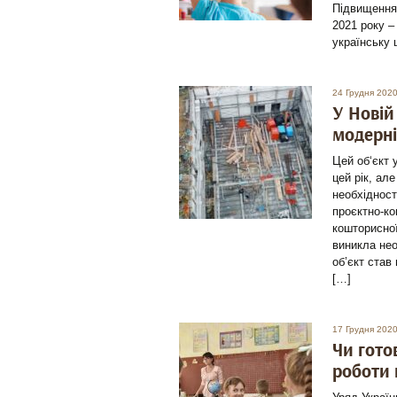
Підвищення 
2021 року –
українську 
24 Грудня 2020
У Новій
модерні
Цей об‘єкт 
цей рік, ал
необхідност
проєктно-ко
кошторисної
виникла нео
об’єкт став
[…]
17 Грудня 2020
Чи гото
роботи 