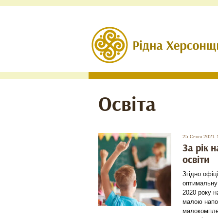
Освіта
25 Січня 2021 
За рік 
освіти
Згідно офіц
оптимальну 
2020 року н
малою напов
малокомплек