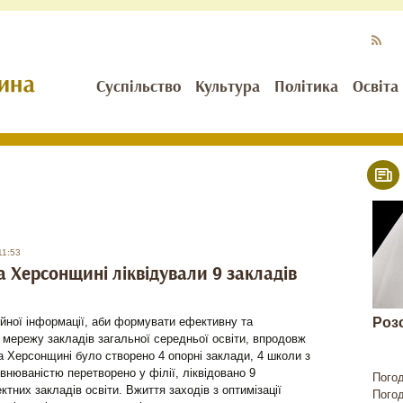
Суспільство
Культура
Політика
Освіта
11:53
на Херсонщині ліквідували 9 закладів
ійної інформації, аби формувати ефективну та
Роз
мережу закладів загальної середньої освіти, впродовж
а Херсонщині було створено 4 опорні заклади, 4 школи з
нюваністю перетворено у філії, ліквідовано 9
Пого
тних закладів освіти. Вжиття заходів з оптимізації
Пого