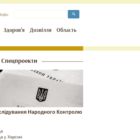
Інфо
Здоров’я
Дозвілля
Область
Спецпроекти
слідування Народного Контролю
да
да у
Херсоні