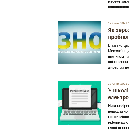
мережі закл
наповнювані
19 Січня 2021 
Як херс
пробног
Близько дво
Миколаївщи
протягом ти
оцінювання 
директор ц
18 Січня 2021 
У школі
електро
Нижньосірог
нещодавно о
кошти місце
інформацію
класі опорн