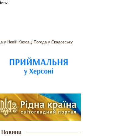
ість:
а у Новій Каховці
Погода у Скадовську
Новини