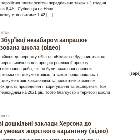
заробітної плати освітян передбачено також з 1 грудня
 на 8,4%. Субвенція на Нову
школу становитиме 1,42 […]
 07:34
 Збур’ївці незабаром запрацює
зована школа (відео)
увійшов до переліку об‘єктів «Великого будівництва» на
е через виникнення в процесі реалізації проєкту
і виконання робіт, які не були враховані наявною
[sape
шторисною документацією, а також невідповідності
 документації кресленням та проєктним рішенням,
бхідність проведення її коригування та експертизи. Тож
 перехідним на 2021 рік, тобто благоустрій території школи
 09:16
ві дошкільні заклади Херсона до
в умовах жорсткого карантину (відео)