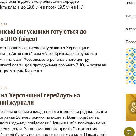
адів освіти дало змогу збільшити середню
волог
сть класів до 19,8 учнів проти 19,5 учнів […]
тиск:
13:14
вітер:
онські випускники готуються до
о ЗНО (відео)
Погод
х з половиною тисяч випускників з Херсонщини,
ни та Автономної республіки Крим зареєструвалися
жня на сайті Херсонського регіонального центру
якості освіти для проходження пробного ЗНО, – розказав
ентру Максим Кирпенко.
14:02
 на Херсонщині перейдуть на
нні журнали
озький опорний заклад повної загальної середньої освіти
тримав 20 електронних планшетів. Вони придбані за
вого бюджету, повідомляє “Новий візит” з посиланням на
 селищради. За допомогою цих пристроїв в кожному
ої школі будуть вестися електронні журнали. Наразі деякі