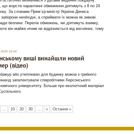
и остаточно визначився з датами ведення локдауну.
 що жорсткі карантинні обмеження діятимуть з 8 по 24
року. За словами Прем`єр-міністр України Дениса
 заборони необхідні, а сприймати їх можна як зимові
ради безпеки. Перелік обмежень, які діятимуть взимку,
оте він майже нічим не відрізняється від весняних, тому
 2020 10:44
онському виші винайшли новий
мер (відео)
абажур або утеплювач для будинку можна з грибного
инахід запатентували співробітники Херсонського
номічного університету. Більше про екологічний матеріал
Суспільного.
...
10
20
30
...
»
Остання »