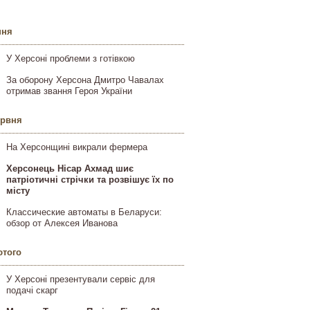
пня
У Херсоні проблеми з готівкою
За оборону Херсона Дмитро Чавалах
отримав звання Героя України
ервня
На Херсонщині викрали фермера
Херсонець Нісар Ахмад шиє
патріотичні стрічки та розвішує їх по
місту
Классические автоматы в Беларуси:
обзор от Алексея Иванова
ютого
У Херсоні презентували сервіс для
подачі скарг