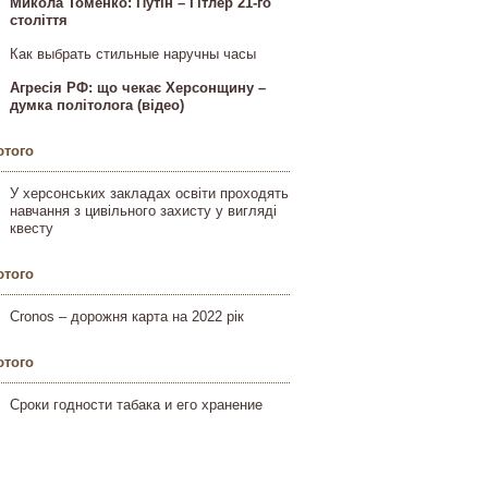
Микола Томенко: Путін – Гітлер 21-го
століття
Как выбрать стильные наручны часы
Агресія РФ: що чекає Херсонщину –
думка політолога (відео)
ютого
У херсонських закладах освіти проходять
навчання з цивільного захисту у вигляді
квесту
ютого
Cronos – дорожня карта на 2022 рік
ютого
Сроки годности табака и его хранение