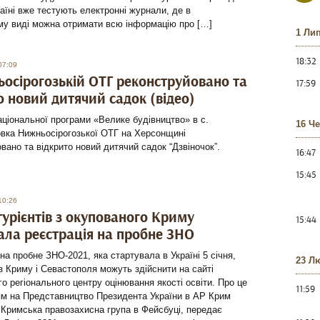
аїні вже тестують електронні журнали, де в
му виді можна отримати всю інформацію про […]
1 Ли
18:32
07:09
осірогозькій ОТГ реконструйовано та
17:59
о новий дитячий садок (відео)
ціональної програми «Велике будівництво» в с.
16 Ч
вка Нижньосірогозької ОТГ на Херсонщині
вано та відкрито новий дитячий садок “Дзвіночок”.
16:47
15:45
10:26
турієнтів з окупованого Криму
15:44
ала реєстрація на пробне ЗНО
на пробне ЗНО-2021, яка стартувала в Україні 5 січня,
23 Л
 з Криму і Севастополя можуть здійснити на сайті
о регіонального центру оцінювання якості освіти. Про це
11:59
ям на Представництво Президента України в АР Крим
Кримська правозахисна група в Фейсбуці, передає