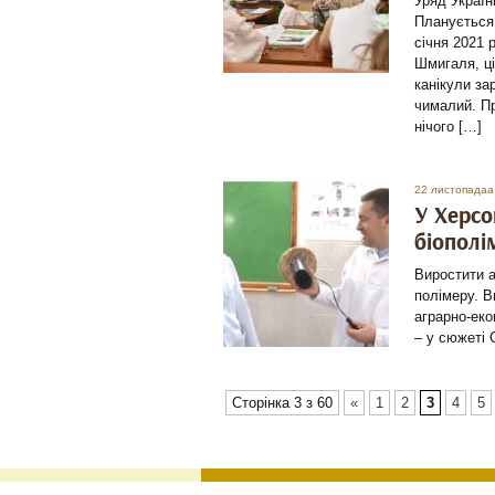
Уряд Україн
Планується,
січня 2021 
Шмигаля, ці
канікули за
чималий. Пр
нічого […]
22 листопадаа
У Херс
біополі
Виростити 
полімеру. В
аграрно-еко
– у сюжеті 
Сторінка 3 з 60
«
1
2
3
4
5