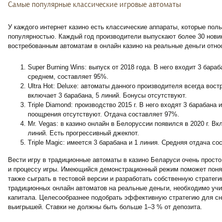
Самые популярные классические игровые автоматы
У каждого интернет казино есть классические аппараты, которые пол
популярностью. Каждый год производители выпускают более 30 нови
востребованным автоматам в онлайн казино на реальные деньги отно
Super Burning Wins: выпуск от 2018 года. В него входит 3 бараб
среднем, составляет 95%.
Ultra Hot: Deluxe: автоматы данного производителя всегда вос
включает 3 барабана, 5 линий. Бонусы отсутствуют.
Triple Diamond: производство 2015 г. В него входят 3 барабана 
поощрения отсутствуют. Отдача составляет 97%.
Mr. Vegas: в казино онлайн в Белоруссии появился в 2020 г. Вк
линий. Есть прогрессивный джекпот.
Triple Magic: имеется 3 барабана и 1 линия. Средняя отдача со
Вести игру в традиционные автоматы в казино Беларуси очень просто
и процессу игры. Имеющийся демонстрационный режим поможет понят
также сыграть в тестовой версии и разработать собственную стратеги
традиционных онлайн автоматов на реальные деньги, необходимо уч
капитала. Целесообразнее подобрать эффективную стратегию для сн
выигрышей. Ставки не должны быть больше 1–3 % от депозита.