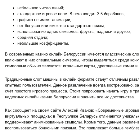
небольшое число линий;
стандартное игровое поле. В него входит 3-5 барабанов;
графика не имеет анимации;
нет бонусов или имеются стандартные призы;
использование одних символов: фрукты, надписи и другое;
средняя отдача;
небольшие коэффициенты.
В современных казино онлайн Белоруссии имеются классические сло
включают в них специальные символы, чтобы выделиться среди конк
символами обычно являются: игральные карты, драгоценные камни и 
Традиционные слот машины в онлайн формате станут отличным разв
опытных пользователей. Данное развлечение всегда востребовано, за
счёт простого игрового процесса. Стоит попробовать начать игру в т
надежных онлайн казино Белоруссии и оценить все их достоинства.
Как сообщает на своём сайте Алексей Иванов: «Современные игровы
виртуальных площадках в Республике Беларусь отличаются уникальн
поддерживают анимированные символы. Кроме того, данные развлеч
воспользоваться бонусными призами. Это привлекает больше гембле