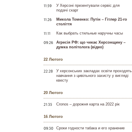
11:59
У Херсоні презентували сервіс для
подачі скарг
11:26
Микола Томенко: Путін – Гітлер 21-го
століття
11:11
Как выбрать стильные наручны часы
09:26
Агресія РФ: що чекає Херсонщину –
думка політолога (відео)
22 Лютого
22:28
У херсонських закладах освіти проходять
навчання з цивільного захисту у вигляді
квесту
20 Лютого
21:35
Cronos – дорожня карта на 2022 рік
16 Лютого
09:30
Сроки годности табака и его хранение