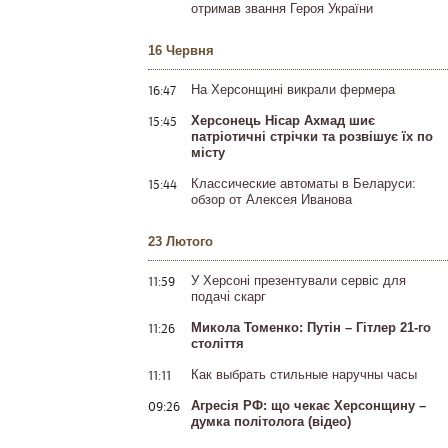
отримав звання Героя України
16 Червня
16:47
На Херсонщині викрали фермера
15:45
Херсонець Нісар Ахмад шиє
патріотичні стрічки та розвішує їх по
місту
15:44
Классические автоматы в Беларуси:
обзор от Алексея Иванова
23 Лютого
11:59
У Херсоні презентували сервіс для
подачі скарг
11:26
Микола Томенко: Путін – Гітлер 21-го
століття
11:11
Как выбрать стильные наручны часы
09:26
Агресія РФ: що чекає Херсонщину –
думка політолога (відео)