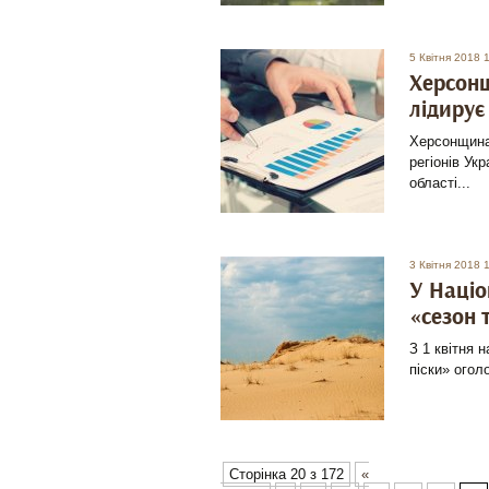
5 Квітня 2018 
Херсонщ
лідирує
Херсонщина
регіонів Ук
області...
3 Квітня 2018 
У Націо
«сезон 
З 1 квітня 
піски» огол
Сторінка 20 з 172
«