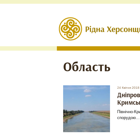
Область
24 Квітня 2018
Дніпров
Кримсь
Північно-Кр
спорудою...