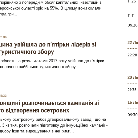
11:26
 порівняно з попереднім обсяг капітальних інвестицій в
ерсонської області зріс на 55%. В цілому вони склали
лрд грн...
11:11
09:26
12:06
ина увійшла до п’ятірки лідерів зі
22 Л
туристичного збору
22:28
область за результатами 2017 року увійшла до п'ятірки
е сплачено найбільше туристичного збору...
20 Л
21:35
15:33
онщині розпочинається кампанія зі
16 Л
о відтворення осетрових
09:30
ському осетровому рибовідтворювальному заводі, що на
 3 квітня, розпочали підготовку до інкубаційної кампанії -
ідбору ікри та вирощування з неї риби...