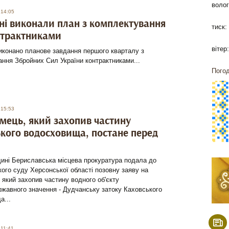
волог
 14:05
ні виконали план з комплектування
тиск:
нтрактниками
вітер:
иконано планове завдання першого кварталу з
ння Збройних Сил України контрактниками...
Погод
 15:53
мець, який захопив частину
кого водосховища, постане перед
ині Бериславська місцева прокуратура подала до
ого суду Херсонської області позовну заяву на
 який захопив частину водного об'єкту
жавного значення - Дудчанську затоку Каховського
а...
 11:41