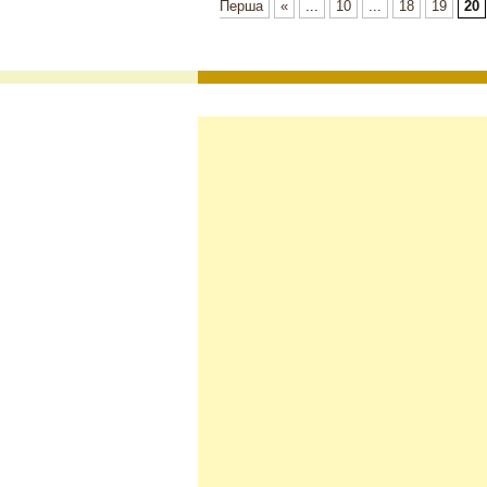
Перша
«
...
10
...
18
19
20