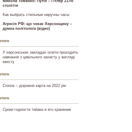
Микола Томенко: Путін – Гітлер 21-го
століття
Как выбрать стильные наручны часы
Агресія РФ: що чекає Херсонщину –
думка політолога (відео)
ютого
У херсонських закладах освіти проходять
навчання з цивільного захисту у вигляді
квесту
ютого
Cronos – дорожня карта на 2022 рік
ютого
Сроки годности табака и его хранение