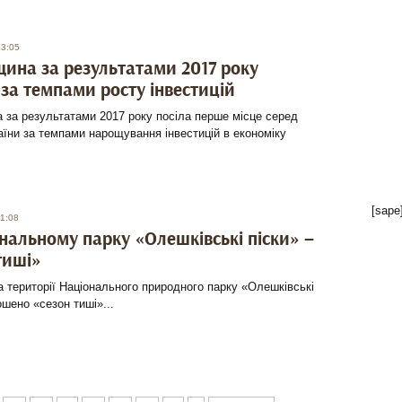
13:05
ина за результатами 2017 року
 за темпами росту інвестицій
 за результатами 2017 року посіла перше місце серед
раїни за темпами нарощування інвестицій в економіку
[sape
11:08
нальному парку «Олешківські піски» –
тиші»
на території Національного природного парку «Олешківські
ошено «сезон тиші»...