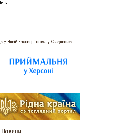
ість:
а у Новій Каховці
Погода у Скадовську
Новини