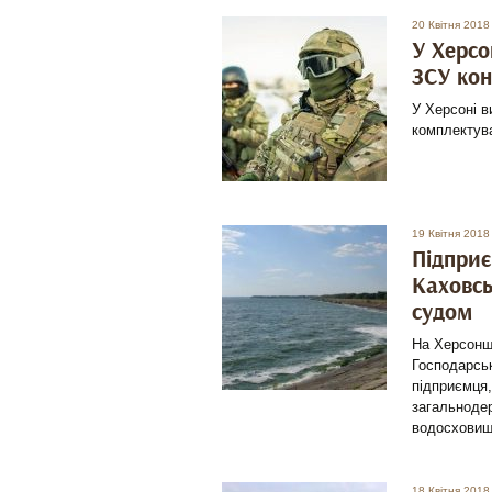
20 Квітня 2018
У Херсо
ЗСУ ко
У Херсоні в
комплектува
19 Квітня 2018
Підприє
Каховсь
судом
На Херсонщ
Господарськ
підприємця,
загальнодер
водосховищ
18 Квітня 2018