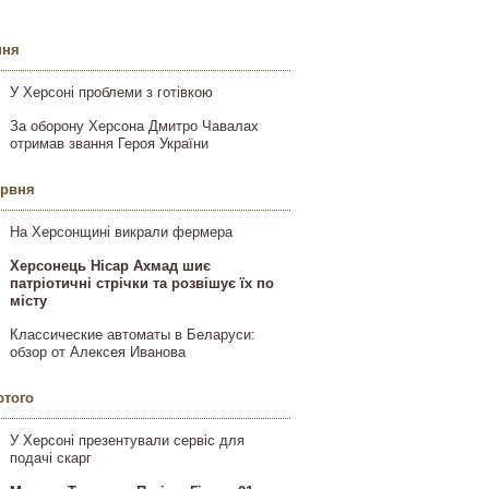
пня
У Херсоні проблеми з готівкою
За оборону Херсона Дмитро Чавалах
отримав звання Героя України
ервня
На Херсонщині викрали фермера
Херсонець Нісар Ахмад шиє
патріотичні стрічки та розвішує їх по
місту
Классические автоматы в Беларуси:
обзор от Алексея Иванова
ютого
У Херсоні презентували сервіс для
подачі скарг