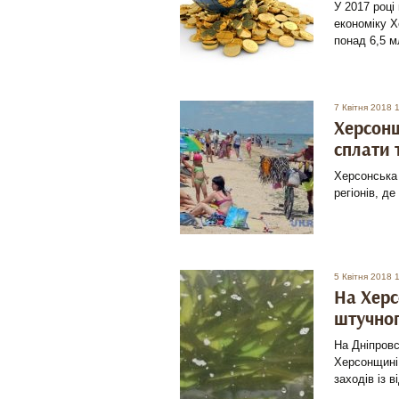
У 2017 році
економіку Х
понад 6,5 м
7 Квітня 2018 
Херсонщ
сплати 
Херсонська 
регіонів, д
5 Квітня 2018 
На Херс
штучног
На Дніпров
Херсонщині,
заходів із в