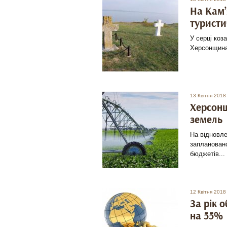
На Кам’
туристи
У серці коза
Херсонщина
13 Квітня 2018
Херсонщ
земель
На відновле
заплановано
бюджетів...
12 Квітня 2018
За рік 
на 55%