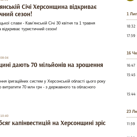
янській Січі Херсонщина відкриває
чний сезон!
1 Ли
цької слави - Кам’янській Січі 30 квітня та 1 травня
18:32
 відкриває туристичний сезон!
17:59
16 Ч
 08:04
ині дають 70 мільйонів на зрошення
16:47
15:45
ння іригаційних систем у Херсонській області цього року
 витратити 70 млн грн - з державного та обласного
15:44
23 Л
 10:40
обсяг капінвестицій на Херсонщині зріс
11:59