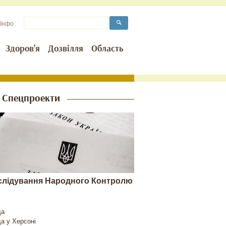
Інфо
Здоров’я
Дозвілля
Область
Спецпроекти
слідування Народного Контролю
да
да у
Херсоні