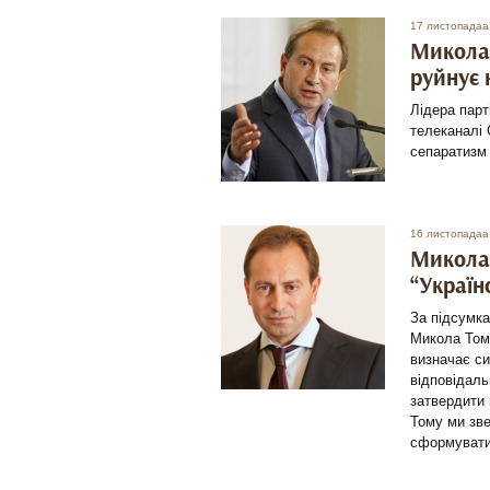
17 листопадаа
Микола 
руйнує 
Лідера парт
телеканалі 
сепаратизм 
16 листопадаа
Микола 
“Україн
За підсумка
Микола Томе
визначає си
відповідаль
затвердити 
Тому ми зве
сформувати