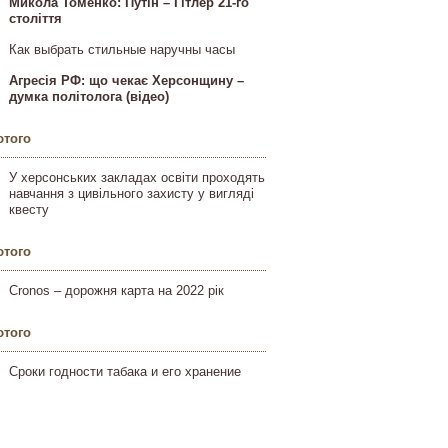
Микола Томенко: Путін – Гітлер 21-го
століття
Как выбрать стильные наручны часы
Агресія РФ: що чекає Херсонщину –
думка політолога (відео)
ютого
У херсонських закладах освіти проходять
навчання з цивільного захисту у вигляді
квесту
ютого
Cronos – дорожня карта на 2022 рік
ютого
Сроки годности табака и его хранение