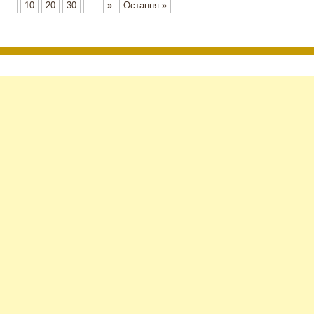
...
10
20
30
...
»
Остання »