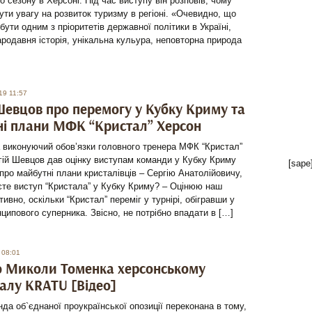
о сезону в Херсоні. Під час виступу він розповів, чому
ути увагу на розвиток туризму в регіоні. «Очевидно, що
бути одним з пріоритетів державної політики в Україні,
ародавня історія, унікальна кульура, неповторна природа
19 11:57
Шевцов про перемогу у Кубку Криму та
і плани МФК “Кристал” Херсон
 виконуючий обов’язки головного тренера МФК “Кристал”
гій Шевцов дав оцінку виступам команди у Кубку Криму
[sape
 про майбутні плани кристалівців – Сергію Анатолійовичу,
єте виступ “Кристала” у Кубку Криму? – Оцінюю наш
тивно, оскільки “Кристал” переміг у турнірі, обігравши у
нципового суперника. Звісно, не потрібно впадати в […]
 08:01
ю Миколи Томенка херсонському
алу KRATU [Відео]
да об`єднаної проукраїнської опозиції переконана в тому,