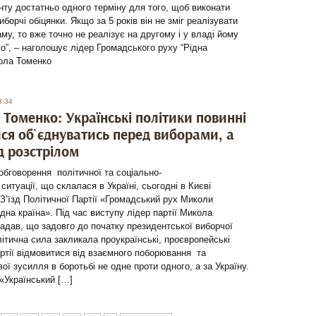
ту достатньо одного терміну для того, щоб виконати
иборчі обіцянки. Якщо за 5 років він не зміг реалізувати
му, то вже точно не реалізує на другому і у владі йому
го”, – наголошує лідер Громадського руху “Рідна
ола Томенко
3:34
Томенко: Українські політики повинні
ся об`єднуватись перед виборами, а
д розстрілом
обговорення політичної та соціально-
 ситуації, що склалася в Україні, сьогодні в Києві
І З’їзд Політичної Партії «Громадський рух Миколи
дна країна». Під час виступу лідер партії Микола
адав, що задовго до початку президентської виборчої
літична сила закликала проукраїнські, проєвропейські
артії відмовитися від взаємного поборювання та
вої зусилля в боротьбі не одне проти одного, а за Україну.
 «Український […]