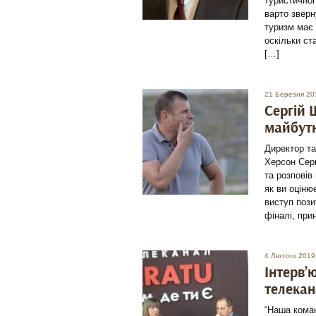
туристичног
варто зверн
туризм має 
оскільки ст
[…]
21 Березня 20
Сергій 
майбутн
Директор та
Херсон Сер
та розповів
як ви оціню
виступ пози
фіналі, при
4 Лютого 2019
Інтерв’
телекан
“Наша коман