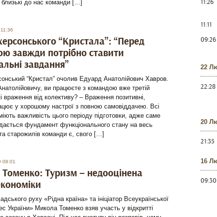
11:26
 близькі до нас команди […]
11:11
 11:36
херсонського “Кристала”: “Перед
09:26
ю завжди потрібно ставити
льні завдання”
22 Л
сонський “Кристал” очолив Едуард Анатолійович Хавров.
22:28
натолійовичу, ви працюєте з командою вже третій
і враження від колективу? – Враження позитивні,
ацює у хорошому настрої з повною самовіддачею. Всі
міють важливість цього періоду підготовки, адже саме
20 Л
адається фундамент функціонального стану на весь
та старожилів команди є, свого […]
21:35
16 Л
9 08:01
Томенко: Туризм – недооцінена
09:30
економіки
адського руху «Рідна країна» та ініціатор Всеукраїнської
дес України» Микола Томенко взяв участь у відкритті