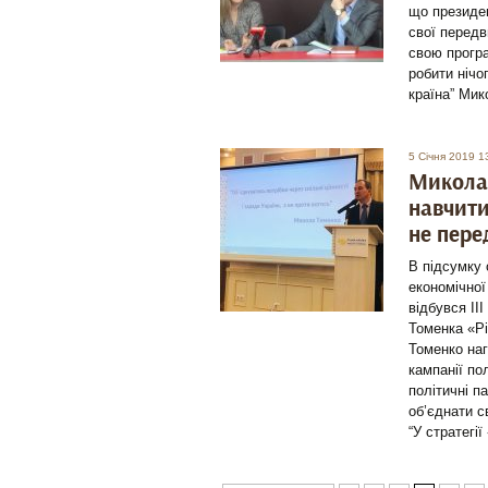
що президен
свої передв
свою програ
робити нічо
країна” Мик
5 Січня 2019 1
Микола 
навчити
не пере
В підсумку 
економічної
відбувся ІІ
Томенка «Рі
Томенко наг
кампанії по
політичні п
об’єднати с
“У стратегії