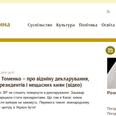
Суспільство
Культура
Політика
Освіта
 2020 19:57
Томенко – про відміну декларування,
резидентів і нещасних киян (відео)
: ВР не спішить повернути е-декларування. Зашквар
Роз
вирішили стати президентами. Що там в Києві: кияни
ля виборів не заживуть. Перемога тижня: міжнародному
 центру в Україні бути!
Пого
Пого