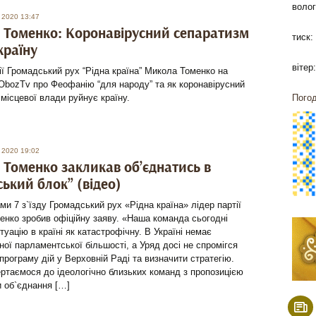
волог
 2020 13:47
Томенко: Коронавірусний сепаратизм
тиск:
країну
вітер:
ії Громадський рух “Рідна країна” Микола Томенко на
ObozTv про Феофанію “для народу” та як коронавірусний
місцевої влади руйнує країну.
Погод
 2020 19:02
Томенко закликав об’єднатись в
ський блок” (відео)
ми 7 з`їзду Громадський рух «Рідна країна» лідер партії
нко зробив офіційну заяву. «Наша команда сьогодні
туацію в країні як катастрофічну. В Україні немає
ної парламентської більшості, а Уряд досі не спромігся
програму дій у Верховній Раді та визначити стратегію.
ртаємося до ідеологічно близьких команд з пропозицією
 об`єднання […]