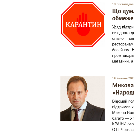
13 листопадаа
Що дума
обмежен
Уряд підтри
вихідного д
опівночі по
ресторанам,
басейнам. Н
промтоварів
магазини, а
19 Жовтня 202
Микола 
«Народ
Відомий пол
підтримав х
Микола Воло
багато — У
КРАЇНИ бере
ОТГ Черкась