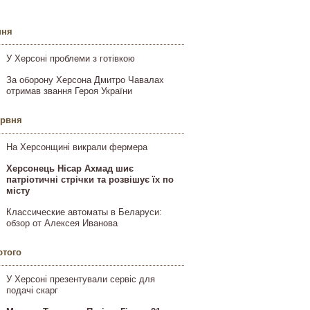
пня
У Херсоні проблеми з готівкою
За оборону Херсона Дмитро Чавалах
отримав звання Героя України
ервня
На Херсонщині викрали фермера
Херсонець Нісар Ахмад шиє
патріотичні стрічки та розвішує їх по
місту
Классические автоматы в Беларуси:
обзор от Алексея Иванова
ютого
У Херсоні презентували сервіс для
подачі скарг