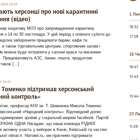
 2020 15:42
ють херсонці про нові карантинні
1 Ли
ня (відео)
18:32
мав ініціативу МОЗ про запровадження карантину
ня з 14 по 30 листопада. У цей період з опівночі суботи до
17:59
неділка заборонили працювати барам, кафе та
 а також торговельним центрам, спортивним залам і
е можна буде потрапити у салони краси та магазини
16 Ч
. Працюватимуть АЗС, банки, пошта, продуктові
 також […]
16:47
15:45
0 15:47
Томенко підтримав херсонський
ний контроль»
15:44
ітик, професор КНУ ім. Т. Шевченка Микола Томенко
ерсонський «Народний контроль». Відповідний допис
23 Л
димирович зробив у соціальній мережі facebook: Партій
КРАЇНА ОДНА Нагадаю, що наша команда РІДНОЇ
11:59
 активну участь у виборах в Києві, Київській та частині
кої області. Натомість, ми прагнемо підтримати