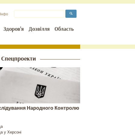
Інфо
Здоров’я
Дозвілля
Область
Спецпроекти
слідування Народного Контролю
да
да у
Херсоні