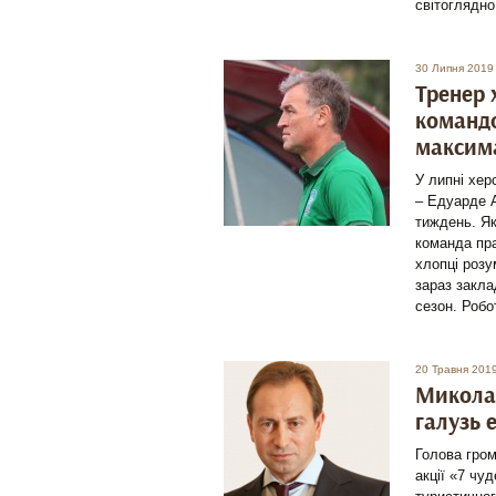
світоглядно
30 Липня 2019
Тренер 
командо
максима
У липні хер
– Едуарде А
тиждень. Як
команда пр
хлопці розу
зараз закл
сезон. Робо
20 Травня 201
Микола 
галузь 
Голова гром
акції «7 чу