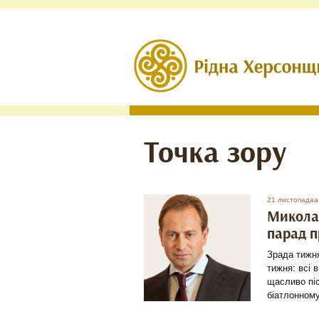
Точка зору
21 листопадаа
Микола 
парад п
Зрада тижня
тижня: всі 
щасливо піс
біатлонному