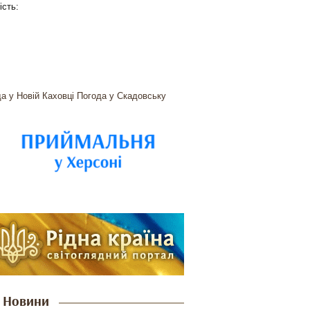
ість:
а у Новій Каховці
Погода у Скадовську
Новини