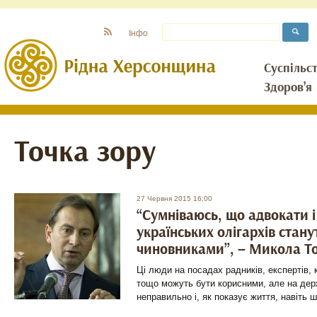
Інфо
Суспільс
Здоров’я
Точка зору
27 Червня 2015 16:00
“Сумніваюсь, що адвокати 
українських олігархів стан
чиновниками”, – Микола Т
Ці люди на посадах радників, експертів, 
тощо можуть бути корисними, але на дер
неправильно і, як показує життя, навіть