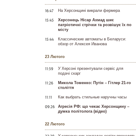
16:47
На Херсонщині викрали фермера
15:45
Херсонець Нісар Ахмад шиє
патріотичні стрічки та розвішує їх по
місту
15:44
Классические автоматы в Беларуси:
обзор от Алексея Иванова
23 Лютого
11:59
У Херсоні презентували сервіс для
подачі скарг
11:26
Микола Томенко: Путін – Гітлер 21-го
століття
11:11
Как выбрать стильные наручны часы
09:26
Агресія РФ: що чекає Херсонщину –
думка політолога (відео)
22 Лютого
У херсонських закладах освіти проходять