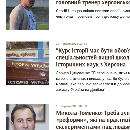
головний тренер херсонськ
Сергій Шевцов оцінив виступи своєї ком
чемпіонаті і розповів про підготовку до но
19 Червня 2015 10:44
“Курс історії має бути обов’
спеціальностей вищої школ
історичних наук з Херсона
Лариса Цибуленко: "Я переконана, якби м
історію в школах і вишах, у нас би було 
молоді, яка першою записалася в добров
захисту України на Донбасі"...
18 Червня 2015 09:50
Микола Томенко: Треба зуп
«реформи», які на практиці
експериментами над людь