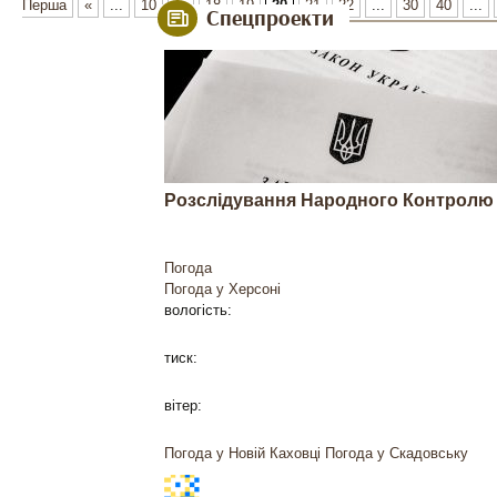
Перша
«
...
10
...
18
19
20
21
22
...
30
40
...
Спецпроекти
Розслідування Народного Контролю
Погода
Погода у
Херсоні
вологість:
тиск:
вітер:
Погода у Новій Каховці
Погода у Скадовську