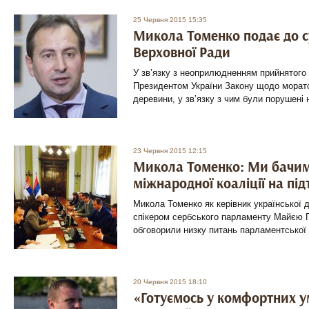
25 Червня 2015 15:35
Микола Томенко подає до с
Верховної Ради
У зв’язку з неоприлюдненням прийнятого
Президентом України Закону щодо морато
деревини, у зв’язку з чим були порушені
23 Червня 2015 12:15
Микола Томенко: Ми бачимо
міжнародної коаліції на пі
Микола Томенко як керівник української де
спікером сербського парламенту Майєю Го
обговорили низку питань парламентської
20 Червня 2015 18:10
«Готуємось у комфортних у