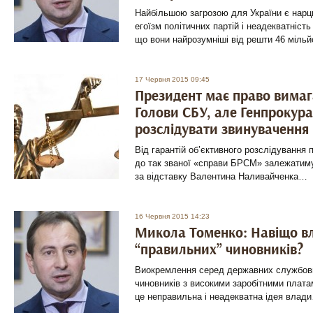
Найбільшою загрозою для України є нарци
егоїзм політичних партій і неадекватніст
що вони найрозумніші від решти 46 мільй
17 Червня 2015 09:45
Президент має право вимаг
Голови СБУ, але Генпрокур
розслідувати звинувачення
Від гарантій об’єктивного розслідування 
до так званої «справи БРСМ» залежатим
за відставку Валентина Наливайченка…
16 Червня 2015 14:23
Микола Томенко: Навіщо вл
“правильних” чиновників?
Виокремлення серед державних службовц
чиновників з високими заробітними платам
це неправильна і неадекватна ідея влад