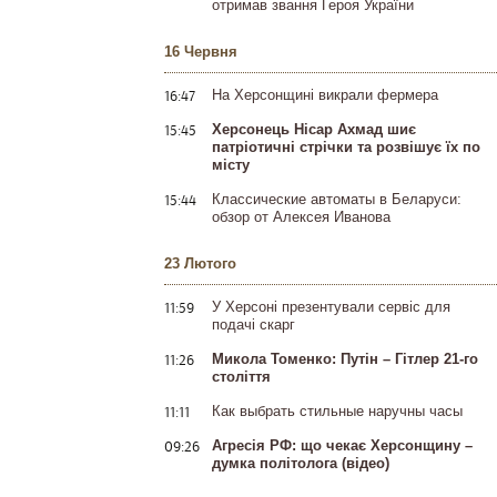
отримав звання Героя України
16 Червня
16:47
На Херсонщині викрали фермера
15:45
Херсонець Нісар Ахмад шиє
патріотичні стрічки та розвішує їх по
місту
15:44
Классические автоматы в Беларуси:
обзор от Алексея Иванова
23 Лютого
11:59
У Херсоні презентували сервіс для
подачі скарг
11:26
Микола Томенко: Путін – Гітлер 21-го
століття
11:11
Как выбрать стильные наручны часы
09:26
Агресія РФ: що чекає Херсонщину –
думка політолога (відео)