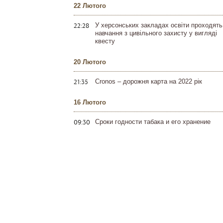
22 Лютого
22:28
У херсонських закладах освіти проходять
навчання з цивільного захисту у вигляді
квесту
20 Лютого
21:35
Cronos – дорожня карта на 2022 рік
16 Лютого
09:30
Сроки годности табака и его хранение