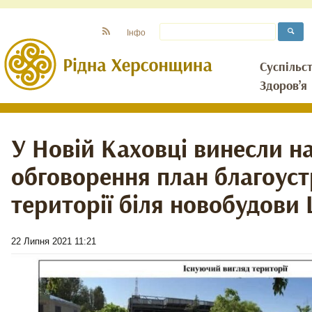
Інфо
Суспільс
Здоров’я
У Новій Каховці винесли н
обговорення план благоус
території біля новобудови
22 Липня 2021 11:21