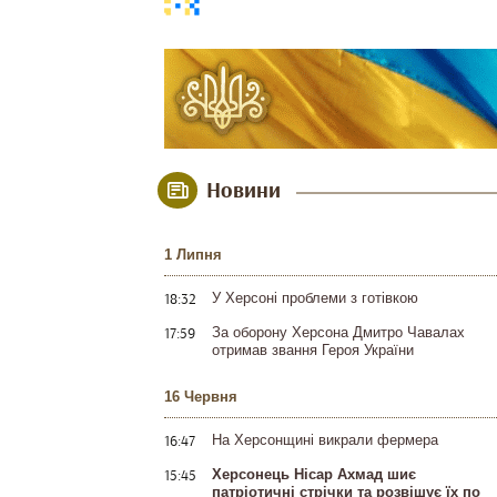
Новини
1 Липня
18:32
У Херсоні проблеми з готівкою
17:59
За оборону Херсона Дмитро Чавалах
отримав звання Героя України
16 Червня
16:47
На Херсонщині викрали фермера
15:45
Херсонець Нісар Ахмад шиє
патріотичні стрічки та розвішує їх по