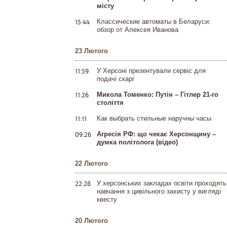
місту
15:44
Классические автоматы в Беларуси:
обзор от Алексея Иванова
23 Лютого
11:59
У Херсоні презентували сервіс для
подачі скарг
11:26
Микола Томенко: Путін – Гітлер 21-го
століття
11:11
Как выбрать стильные наручны часы
09:26
Агресія РФ: що чекає Херсонщину –
думка політолога (відео)
22 Лютого
22:28
У херсонських закладах освіти проходять
навчання з цивільного захисту у вигляді
квесту
20 Лютого