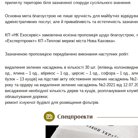
прилеглу територію біля зазначеної споруди суспільного значення.
Основна мета благоустрою не лише зручність для майбутніх відвідува
адміністративних послуг, але й привабливість та естетичність зазначе
КП «НК Екосервіс» замовлена ескізна пропозиція щодо благоустрою, 
«Експертпроект» КП «Теплові мережі міста Нова Каховка».
Зазначеною пропозицією передбачено виконання наступних робіт:
видалення зелених насаджень в кількості 30 шт. (ялівець колоновидний
од., ялина – 1 од., абрикос – 1 од., церсис – 1 од., софора – 1 од., али
бузок – 13 кущів) на підставі акту обстеження зелених насаджень №2-
року та ордеру на видалення зелених насаджень №2-2021 від 12.07.20
висадження необхідної кількість дерев та кущів, розпланування клумб
облаштування доріжки;
ремонт існуючої будівлі для розміщення фільтрів.
Спецпроекти