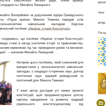
епутата Херсонської міської ради, члена фракції
волог
Солідарність» Михайла Линецького.
тиск:
ихайло Валерійович за дорученням лідера Громадського
уху «Рідна країна» Миколи Томенка передав усім
вітер:
агальноосвітнім навчальним закладам Херсона
авчальний посібник
«Україна: історія Конституції»
.
Погод
Я сподіваюсь, що посібник «Україна: історія Конституції»
авжди стане в нагоді учителям історії та правознавства,
ласним керівникам під час проведення уроків та виховних
один”, – зазначив Михайло Линецький.
Автором цього посібника, який схвалений для
використання у загальноосвітніх навчальних
закладах, є кандидат історичних наук, доктор
політичних наук, відомий громадський та
політичний діяч Микола Томенко.
У книзі автор дослідив усі наявні проекти
конституцій, щоб продемонструвати цілісну
картину зародження та розвитку традицій
українського конституціоналізму від