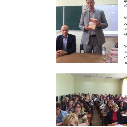
д
«
М
р
з
н
“
з
к
г