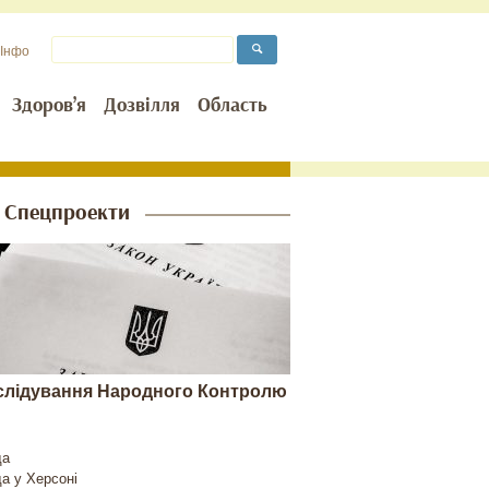
Інфо
Здоров’я
Дозвілля
Область
Спецпроекти
слідування Народного Контролю
да
да у
Херсоні