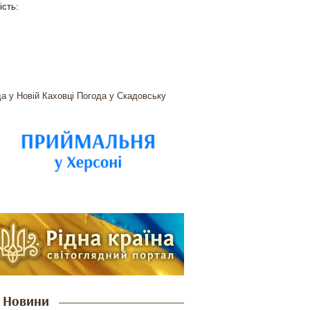
ість:
а у Новій Каховці
Погода у Скадовську
Новини