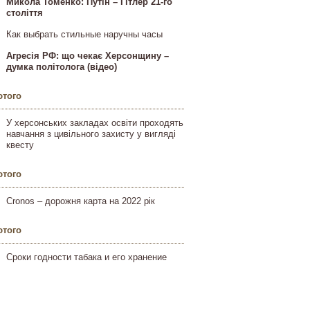
Микола Томенко: Путін – Гітлер 21-го
століття
Как выбрать стильные наручны часы
Агресія РФ: що чекає Херсонщину –
думка політолога (відео)
ютого
У херсонських закладах освіти проходять
навчання з цивільного захисту у вигляді
квесту
ютого
Cronos – дорожня карта на 2022 рік
ютого
Сроки годности табака и его хранение