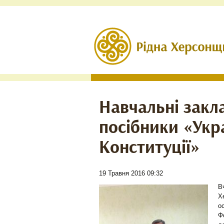
Навчальні закл
посібники «Укра
Конституції»
19 Травня 2016 09:32
В
Х
о
Ф