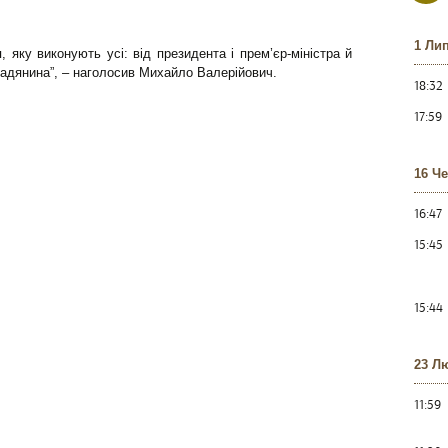
1 Ли
 яку виконують усі: від президента і прем’єр-міністра й
мадянина”, – наголосив Михайло Валерійович.
18:32
17:59
16 Ч
16:47
15:45
15:44
23 Л
11:59