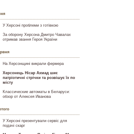
пня
У Херсоні проблеми з готівкою
За оборону Херсона Дмитро Чавалах
отримав звання Героя України
ервня
На Херсонщині викрали фермера
Херсонець Нісар Ахмад шиє
патріотичні стрічки та розвішує їх по
місту
Классические автоматы в Беларуси:
обзор от Алексея Иванова
ютого
У Херсоні презентували сервіс для
подачі скарг