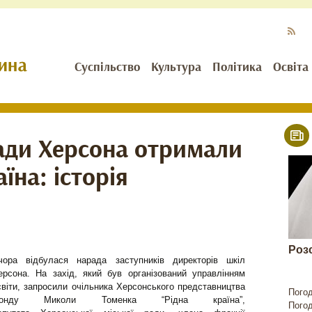
Суспільство
Культура
Політика
Освіта
ади Херсона отримали
їна: історія
Роз
чора відбулася нарада заступників директорів шкіл
ерсона. На захід, який був організований управлінням
світи, запросили очільника Херсонського представництва
Пого
онду Миколи Томенка “Рідна країна”,
Пого