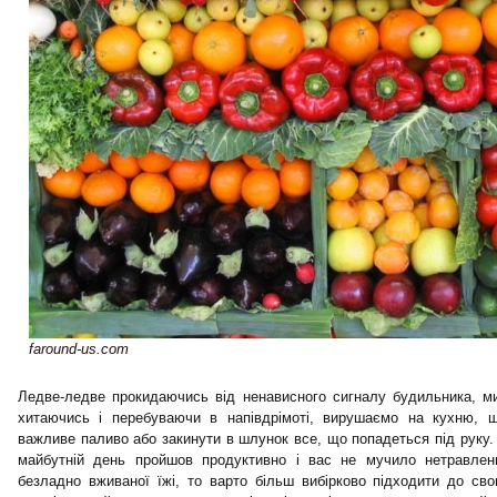
faround-us.com
Ледве-ледве прокидаючись від ненависного сигналу будильника, ми
хитаючись і перебуваючи в напівдрімоті, вирушаємо на кухню, 
важливе паливо або закинути в шлунок все, що попадеться під руку.
майбутній день пройшов продуктивно і вас не мучило нетравлен
безладно вживаної їжі, то варто більш вибірково підходити до сво