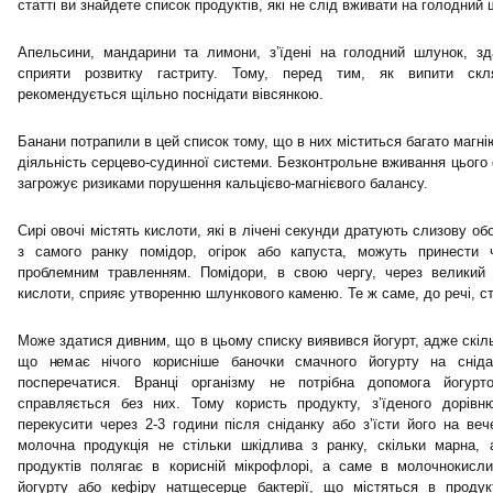
статті ви знайдете список продуктів, які не слід вживати на голодний
Апельсини, мандарини та лимони, з’їдені на голодний шлунок, зда
сприяти розвитку гастриту. Тому, перед тим, як випити скл
рекомендується щільно поснідати вівсянкою.
Банани потрапили в цей список тому, що в них міститься багато магні
діяльність серцево-судинної системи. Безконтрольне вживання цього
загрожує ризиками порушення кальцієво-магнієвого балансу.
Сирі овочі містять кислоти, які в лічені секунди дратують слизову об
з самого ранку помідор, огірок або капуста, можуть принест
проблемним травленням. Помідори, в свою чергу, через великий 
кислоти, сприяє утворенню шлункового каменю. Те ж саме, до речі, ст
Може здатися дивним, що в цьому списку виявився йогурт, адже скіль
що немає нічого корисніше баночки смачного йогурту на снід
посперечатися. Вранці організму не потрібна допомога йогурто
справляється без них. Тому користь продукту, з’їденого дорів
перекусити через 2-3 години після сніданку або з’їсти його на вече
молочна продукція не стільки шкідлива з ранку, скільки марна, 
продуктів полягає в корисній мікрофлорі, а саме в молочнокисли
йогурту або кефіру натщесерце бактерії, що містяться в проду