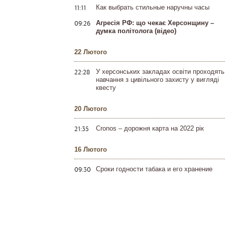
11:11
Как выбрать стильные наручны часы
09:26
Агресія РФ: що чекає Херсонщину –
думка політолога (відео)
22 Лютого
22:28
У херсонських закладах освіти проходять
навчання з цивільного захисту у вигляді
квесту
20 Лютого
21:35
Cronos – дорожня карта на 2022 рік
16 Лютого
09:30
Сроки годности табака и его хранение