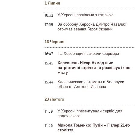
1 Липня
18:32
У Херсоні проблеми з готівкою
17:59
За оборону Херсона Дмитро Чавалах
отримав звання Героя України
16 Червня
16:47
На Херсонщині викрали фермера
15:45
Херсонець Нісар Ахмад шиє
патріотичні стрічки та розвішує їх по
місту
15:44
Классические автоматы в Беларуси:
обзор от Алексея Иванова
23 Лютого
11:59
У Херсоні презентували сервіс для
подачі скарг
11:26
Микола Томенко: Путін – Гітлер 21-го
століття