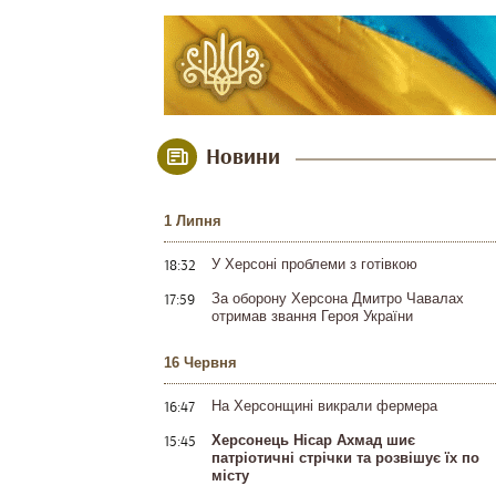
Новини
1 Липня
18:32
У Херсоні проблеми з готівкою
17:59
За оборону Херсона Дмитро Чавалах
отримав звання Героя України
16 Червня
16:47
На Херсонщині викрали фермера
15:45
Херсонець Нісар Ахмад шиє
патріотичні стрічки та розвішує їх по
місту