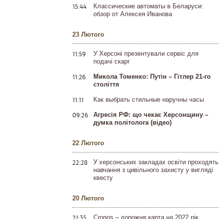
15:44
Классические автоматы в Беларуси:
обзор от Алексея Иванова
23 Лютого
11:59
У Херсоні презентували сервіс для
подачі скарг
11:26
Микола Томенко: Путін – Гітлер 21-го
століття
11:11
Как выбрать стильные наручны часы
09:26
Агресія РФ: що чекає Херсонщину –
думка політолога (відео)
22 Лютого
22:28
У херсонських закладах освіти проходять
навчання з цивільного захисту у вигляді
квесту
20 Лютого
21:35
Cronos – дорожня карта на 2022 рік