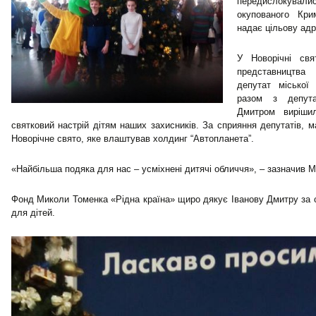
передислокува
окупованого Кр
надає цільову адр
У Новорічні свя
представництва
депутат міської
разом з депута
Дмитром виріши
святковий настрій дітям наших захисників. За сприяння депутатів, м
Новорічне свято, яке влаштував холдинг “Автопланета”.
«Найбільша подяка для нас – усміхнені дитячі обличчя», – зазначив 
Фонд Миколи Томенка «Рідна країна» щиро дякує Іванову Дмитру за сп
для дітей.