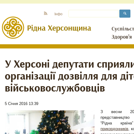
Інфо
Суспільс
Здоров’я
У Херсоні депутати сприял
організації дозвілля для ді
військовослужбовців
5 Січня 2016 13:39
З весни 201
представництв
“Рідна краї
прикордонників
, к